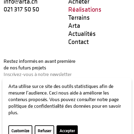
info@arta.ch
Acheter
021 317 50 50
Réalisations
Terrains
Arta
Actualités
Contact
Restez informés en avant première
de nos futurs projets
Inscrivez-vous à notre newsletter
Arta utilise sur ce site des outils statistiques afin de
mesurer l’audience. Ceci nous aide à améliorer les
contenus proposés. Vous pouvez consulter notre page
J’autorise que les activités liées à mon email soient enregistrées
politique de confidentialité
des données pour en savoir
plus.
Copyright ©
2026
Arta
Customize
Refuser
Accepter
Réalisé par
Antistatique