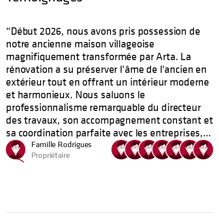
Début 2026, nous avons pris possession de
notre ancienne maison villageoise
magnifiquement transformée par Arta. La
rénovation a su préserver l'âme de l'ancien en
extérieur tout en offrant un intérieur moderne
et harmonieux. Nous saluons le
professionnalisme remarquable du directeur
des travaux, son accompagnement constant et
sa coordination parfaite avec les entreprises,
nous permettant de vivre le projet en toute
Famille Rodrigues
Propriétaire
sérénité. Nous recommandons
chaleureusement Arta.