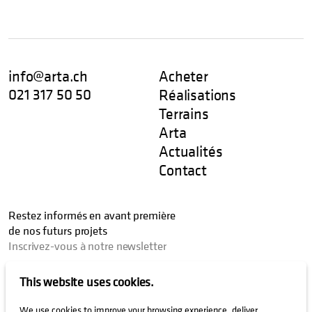
info@arta.ch
Acheter
021 317 50 50
Réalisations
Terrains
Arta
Actualités
Contact
Restez informés en avant première
de nos futurs projets
Inscrivez-vous à notre newsletter
This website uses cookies.
J’autorise que les activités liées à mon email soient enregistrées
We use cookies to improve your browsing experience, deliver