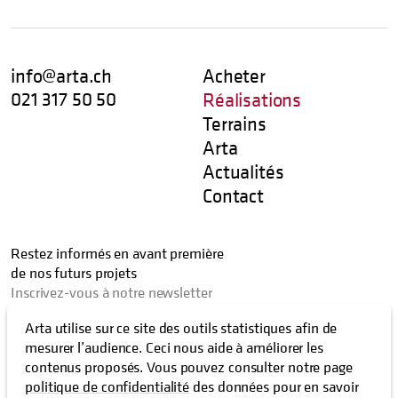
info@arta.ch
Acheter
021 317 50 50
Réalisations
Terrains
Arta
Actualités
Contact
Restez informés en avant première
de nos futurs projets
Inscrivez-vous à notre newsletter
Arta utilise sur ce site des outils statistiques afin de
mesurer l’audience. Ceci nous aide à améliorer les
contenus proposés. Vous pouvez consulter notre page
J’autorise que les activités liées à mon email soient enregistrées
politique de confidentialité
des données pour en savoir