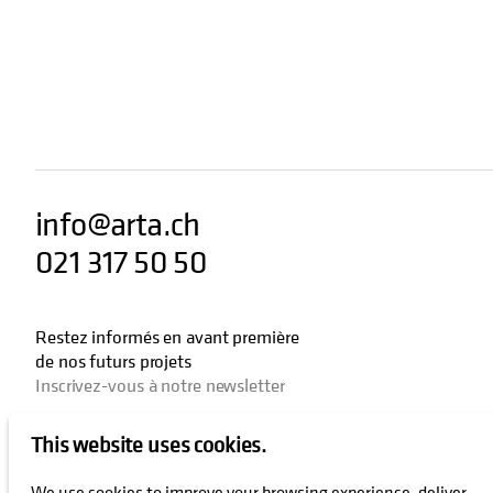
info@arta.ch
021 317 50 50
Restez informés en avant première
de nos futurs projets
Inscrivez-vous à notre newsletter
This website uses cookies.
J’autorise que les activités liées à mon email soient enregistrées
We use cookies to improve your browsing experience, deliver