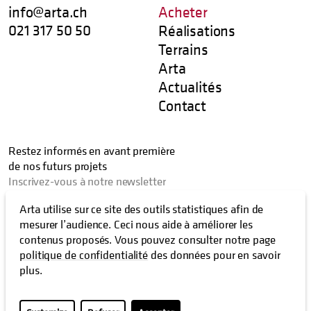
info@arta.ch
Acheter
021 317 50 50
Réalisations
Terrains
Arta
Actualités
Contact
Restez informés en avant première
de nos futurs projets
Inscrivez-vous à notre newsletter
Arta utilise sur ce site des outils statistiques afin de
mesurer l’audience. Ceci nous aide à améliorer les
contenus proposés. Vous pouvez consulter notre page
J’autorise que les activités liées à mon email soient enregistrées
politique de confidentialité
des données pour en savoir
plus.
Copyright ©
2026
Arta