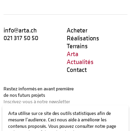
info@arta.ch
Acheter
021 317 50 50
Réalisations
Terrains
Arta
Actualités
Contact
Restez informés en avant première
de nos futurs projets
Inscrivez-vous à notre newsletter
Arta utilise sur ce site des outils statistiques afin de
mesurer l’audience. Ceci nous aide à améliorer les
contenus proposés. Vous pouvez consulter notre page
J’autorise que les activités liées à mon email soient enregistrées