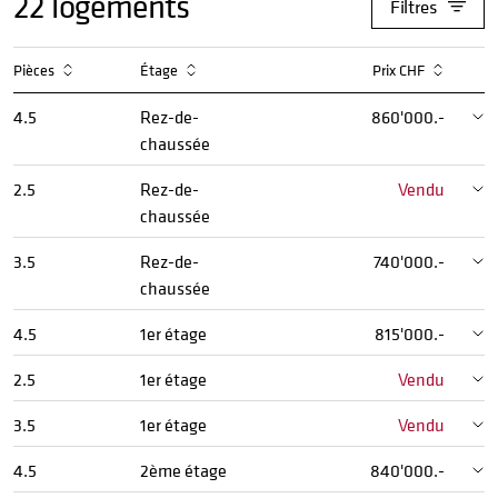
22
logements
Filtres
Pièces
Étage
Prix CHF
4.5
Rez-de-
860'000.-
chaussée
2.5
Rez-de-
Vendu
chaussée
3.5
Rez-de-
740'000.-
chaussée
4.5
1er étage
815'000.-
2.5
1er étage
Vendu
3.5
1er étage
Vendu
4.5
2ème étage
840'000.-